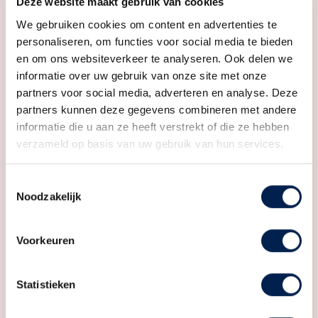
Deze website maakt gebruik van cookies
moderne leefomgeving.
Soort bouw
Nieuwbouw
We gebruiken cookies om content en advertenties te
Bouwjaar
2025
personaliseren, om functies voor social media te bieden
Bekijk alle kenmerken
en om ons websiteverkeer te analyseren. Ook delen we
Ligging
In centrum
informatie over uw gebruik van onze site met onze
partners voor social media, adverteren en analyse. Deze
Oppervlakten en inhoud
partners kunnen deze gegevens combineren met andere
Wonen
31 m²
informatie die u aan ze heeft verstrekt of die ze hebben
verzameld op basis van uw gebruik van hun services.
Media
Inhoud
90 m³
Toestemmingsselectie
Indeling
Noodzakelijk
Aantal kamers
1 kamer
Voorkeuren
Aantal badkamers
1 badkamer
Badkamervoorzieningen
Inloopdouche, wastafel
Statistieken
Aantal woonlagen
1