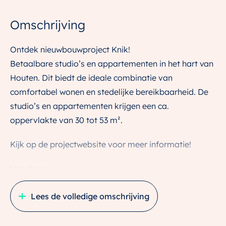
Omschrijving
Ontdek nieuwbouwproject Knik!
Betaalbare studio’s en appartementen in het hart van
Houten. Dit biedt de ideale combinatie van
comfortabel wonen en stedelijke bereikbaarheid. De
studio’s en appartementen krijgen een ca.
oppervlakte van 30 tot 53 m².
Kijk op de projectwebsite voor meer informatie!
Het plan
Het bestaande gebouw maakt plaats voor een solide
Lees de volledige omschrijving
en eenduidig appartementencomplex. Met 88
comfortabele en betaalbare studio’s en
appartementen biedt Knik niet alleen een thuis, maar