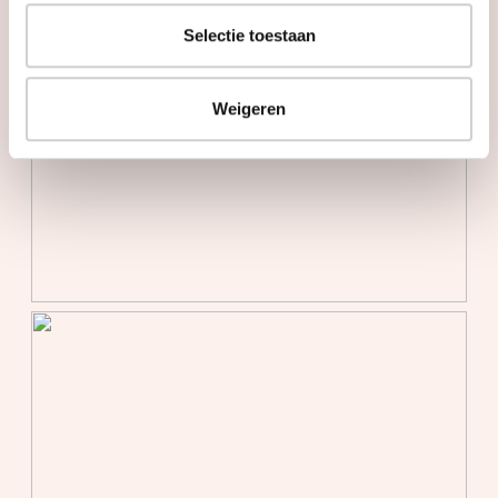
warmte terugwininstallatie,
Selectie toestaan
warmtepomp
Weigeren
Kadastrale gegevens
Perceelnaam
Culemborg
Oppervlakte
88 m²
Perceel
CLB00--
Omvang
Geheel perceel
Bergruimte
Schuur/berging
Vrijstaand hout
Parkeergelegenheid
Soort parkeergelegenheid
Openbaar parkeren