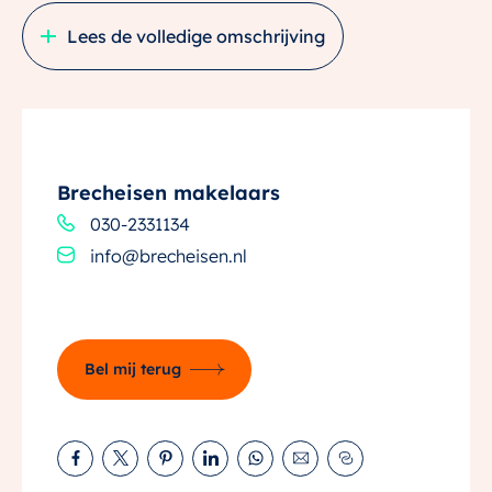
Lees de volledige omschrijving
Het woningaanbod
In Borg & Buiten fase 3A komen 55 duurzame
woningen. De woningtypes in deze fase zijn je vast niet
onbekend, want een aantal zagen we al bij eerdere
fases.
Brecheisen makelaars
Door de variatie in woningtypes, kapvormen en
030-2331134
steenkleuren, ontstaat een speels karakter. Dit is een
info@brecheisen.nl
intiem, autovrij buurtje waar je totaal ontspannen
woont, altijd te midden van inheems groen.
Hoekwoning Rietgras
Bel mij terug
– 4 Woningen
– Bouwnummer: 35, 41, 42 en 55
– Woonoppervlakte van circa 80 m²
– Kaveloppervlakte van circa 89 tot 152 m²