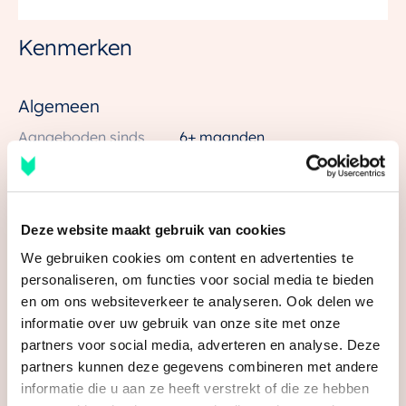
– 3,9 meter breed
– 2 slaapkamers en mooie zolderverdieping
Kenmerken
– Houtskeletbouw
– Tuinligging op het op het oosten
Algemeen
Aangeboden sinds
6+ maanden
Status
Verkocht
Aanvaarding
In overleg
Deze website maakt gebruik van cookies
Soort woonhuis
Eengezinswoning, hoekwoning
We gebruiken cookies om content en advertenties te
Soort bouw
Nieuwbouw
personaliseren, om functies voor social media te bieden
en om ons websiteverkeer te analyseren. Ook delen we
Bouwjaar
2026
informatie over uw gebruik van onze site met onze
Bekijk alle kenmerken
Ligging
In woonwijk
partners voor social media, adverteren en analyse. Deze
partners kunnen deze gegevens combineren met andere
informatie die u aan ze heeft verstrekt of die ze hebben
Oppervlakten en inhoud