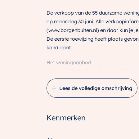
De verkoop van de 55 duurzame woninge
op maandag 30 juni. Alle verkoopinform
(www.borgenbuiten.nl) en daar kun je j
De eerste toewijzing heeft plaats gevond
kandidaat.
Het woningaanbod
In Borg & Buiten fase 3A komen 55 duur
vast niet onbekend, want een aantal zag
Lees de volledige omschrijving
Zo komen er in deze fase weer compact
(houtskelet). Nieuw in deze fase zijn d
tweekapper met dwarskap variant, dez
Kenmerken
uitgevoerd in prefabbeton.
Door de variatie in woningtypes, kapvo