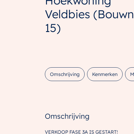
Hoekwoning
Veldbies
(Bouwnr
15)
Omschrijving
Kenmerken
M
Omschrijving
VERKOOP FASE 3A IS GESTART!