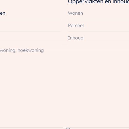
Oppervlakten en inhou
 je totaal ontspannen woont, altijd te midden van
en
Wonen
Perceel
g
Inhoud
swoning, hoekwoning
39 m²
uw
jk
KoopStart-regeling)
Energie
(1 slaapkamer)
Energielabel