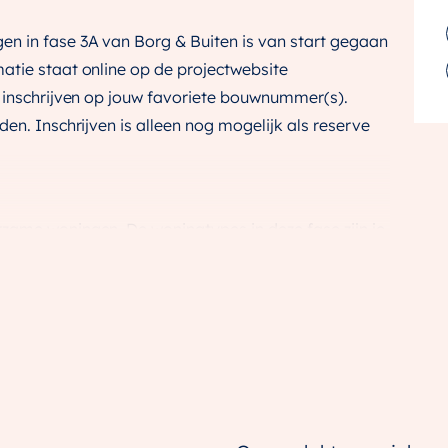
n in fase 3A van Borg & Buiten is van start gegaan
atie staat online op de projectwebsite
e inschrijven op jouw favoriete bouwnummer(s).
en. Inschrijven is alleen nog mogelijk als reserve
zame woningen. De woningtypes in deze fase zijn je
en we al bij eerdere fases.
e tussen- en hoekwoningen van Horizon
e starterswoningen Veldbies en Mattenbies en de
e woningen van ons Heijmans Huismerk worden
rmen en steenkleuren, ontstaat een speels karakter.