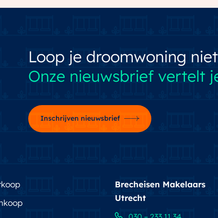
 parkeren
Loop je droomwoning niet
Onze nieuwsbrief vertelt je
Inschrijven nieuwsbrief
rkoop
Brecheisen Makelaars
Utrecht
nkoop
030 – 233 11 34