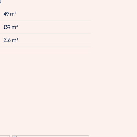
d
49 m²
139 m²
216 m³
A++++