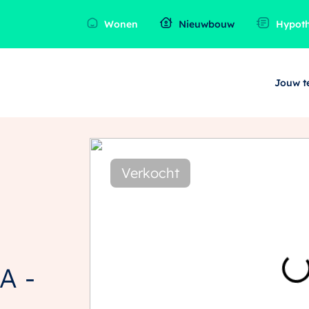
Wonen
Nieuwbouw
Hypot
Jouw 
Verkocht
A -