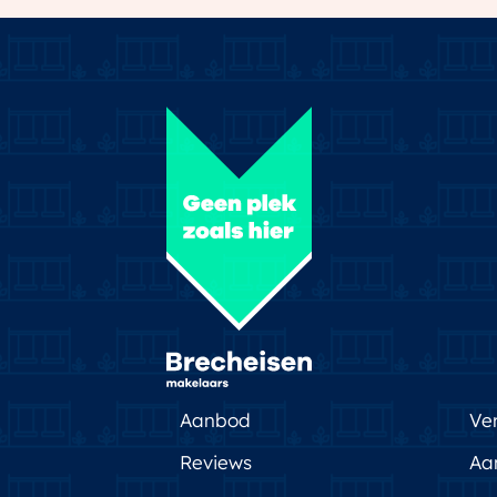
Soort parkeergelegenheid
Openbaar
Aanbod
Ve
Reviews
Aa