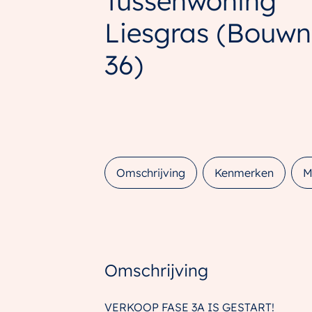
Tussenwoning
Liesgras
(Bouwnr
36)
Omschrijving
Kenmerken
M
Omschrijving
VERKOOP FASE 3A IS GESTART!