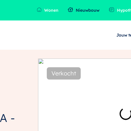
Wonen
Nieuwbouw
Hypot
Jouw 
Verkocht
A -