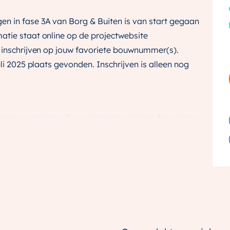
n in fase 3A van Borg & Buiten is van start gegaan
atie staat online op de projectwebsite
e inschrijven op jouw favoriete bouwnummer(s).
uli 2025 plaats gevonden. Inschrijven is alleen nog
zame woningen. De woningtypes in deze fase zijn je
en we al bij eerdere fases.
rmen en steenkleuren, ontstaat een speels karakter.
 je totaal ontspannen woont, altijd te midden van