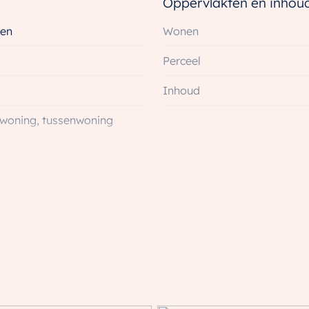
Oppervlakten en inhou
4
en
Wonen
 m²
Perceel
eping
g
Inhoud
woning, tussenwoning
uw
jk
Energie
(2 slaapkamers)
Energielabel