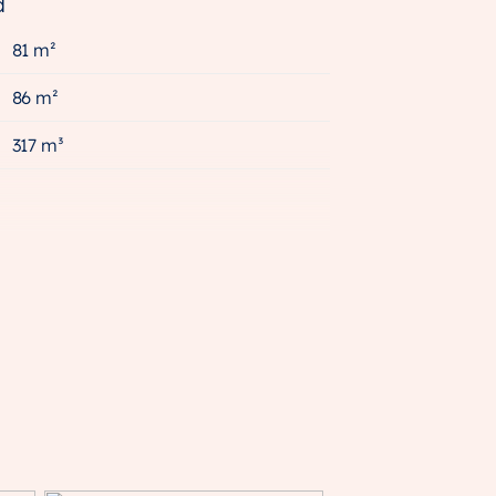
d
81 m²
86 m²
317 m³
A++++