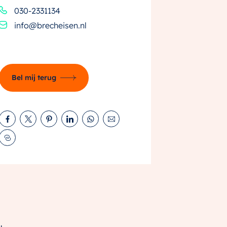
030-2331134
info@brecheisen.nl
Bel mij terug