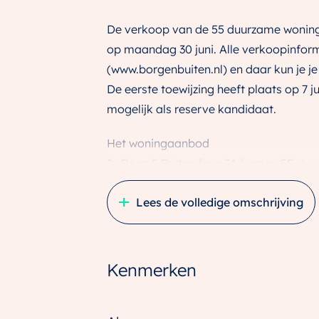
De verkoop van de 55 duurzame woninge
op maandag 30 juni. Alle verkoopinform
(www.borgenbuiten.nl) en daar kun je j
De eerste toewijzing heeft plaats op 7 j
mogelijk als reserve kandidaat.
Het woningaanbod
In Borg & Buiten fase 3A komen 55 duur
vast niet onbekend, want een aantal zag
Lees de volledige omschrijving
Door de variatie in woningtypes, kapvo
Dit is een intiem, autovrij buurtje waar
inheems groen.
Kenmerken
Tussenwoning Liesgras
– 17 Woningen