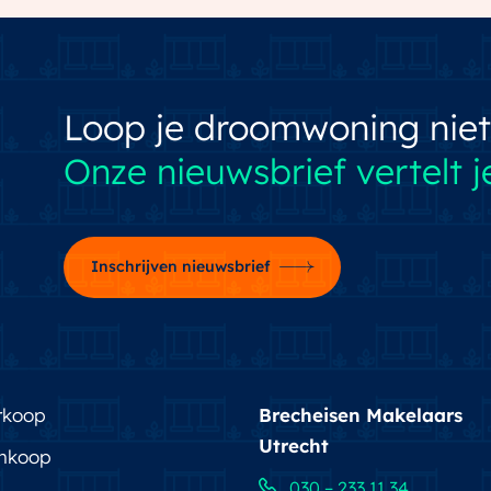
Loop je droomwoning niet
Onze nieuwsbrief vertelt je
Inschrijven nieuwsbrief
rkoop
Brecheisen Makelaars
Utrecht
nkoop
030 – 233 11 34