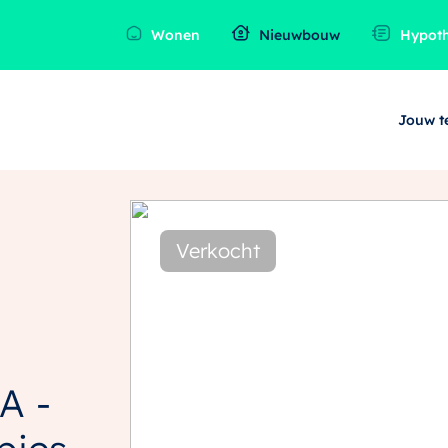
Wonen
Nieuwbouw
Hypot
Jouw 
Verkocht
A -