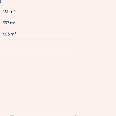
d
161 m²
357 m²
603 m³
A++++