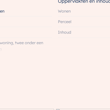
Oppervlakten en inhou
en
Wonen
Perceel
3
g
Inhoud
woning, twee onder een
g
ping
uw
jk
Energie
(3 slaapkamers)
Energielabel