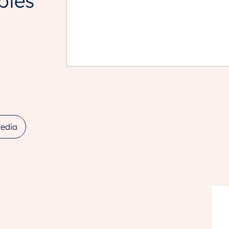
bies
edia