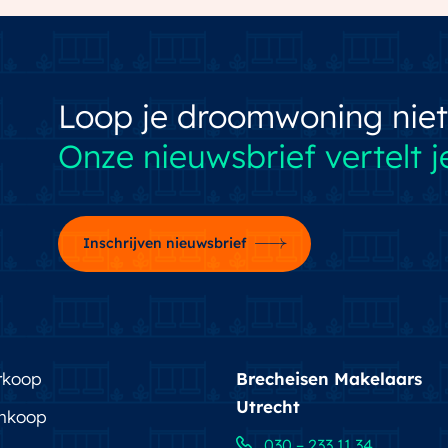
Loop je droomwoning niet
Onze nieuwsbrief vertelt je
Inschrijven nieuwsbrief
rkoop
Brecheisen Makelaars
Utrecht
nkoop
030 – 233 11 34