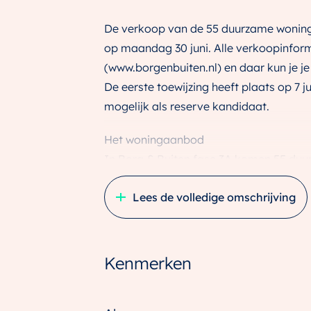
De verkoop van de 55 duurzame woninge
op maandag 30 juni. Alle verkoopinform
(www.borgenbuiten.nl) en daar kun je j
De eerste toewijzing heeft plaats op 7 j
mogelijk als reserve kandidaat.
Het woningaanbod
In Borg & Buiten fase 3A komen 55 duur
vast niet onbekend, want een aantal zag
Lees de volledige omschrijving
Zo komen er in deze fase weer compact
(houtskelet).
Kenmerken
Door de variatie in woningtypes, kapvo
Dit is een intiem, autovrij buurtje waar
inheems groen.