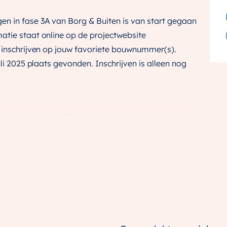
n in fase 3A van Borg & Buiten is van start gegaan
atie staat online op de projectwebsite
e inschrijven op jouw favoriete bouwnummer(s).
uli 2025 plaats gevonden. Inschrijven is alleen nog
zame woningen. De woningtypes in deze fase zijn je
en we al bij eerdere fases.
e tussen- en hoekwoningen van Horizon
rmen en steenkleuren, ontstaat een speels karakter.
 je totaal ontspannen woont, altijd te midden van