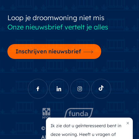
Loop je droomwoning niet mis
Onze nieuwsbrief vertelt je alles
Inschrijven nieuwsbrief
×
Ik zie dat u geïnteresseerd bent in
© Brecheisen Makelaars
deze woning. Heeft u vragen of
Algemene voorwaarden