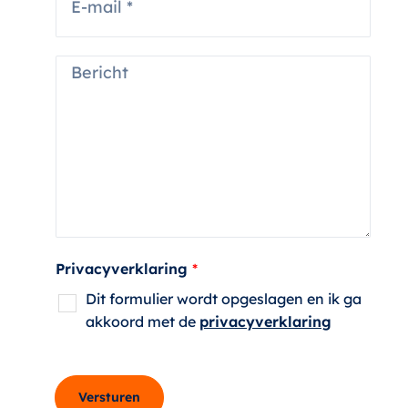
-
o
m
n
a
n
i
B
u
l
e
m
*
r
m
i
e
c
r
h
t
*
Privacyverklaring
*
Dit formulier wordt opgeslagen en ik ga
akkoord met de
privacyverklaring
Versturen