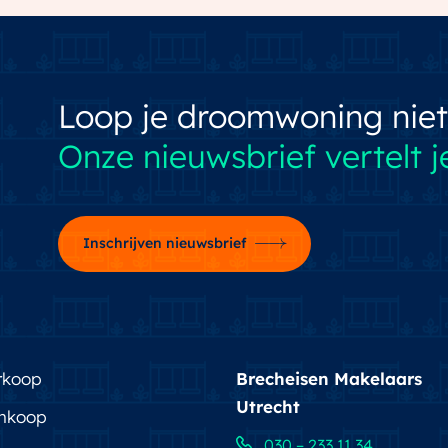
ieningen zijn ook vlak bij huis te vinden. In Rijnvliet
shoppen, en van een cappuccino genieten in de
 kiezen. Zoals een woning en een omgeving die bij
Loop je droomwoning niet
Onze nieuwsbrief vertelt je
Inschrijven nieuwsbrief
rkoop
Brecheisen Makelaars
Utrecht
nkoop
030 – 233 11 34