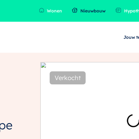
Wonen
Nieuwbouw
Hypot
Jouw 
Verkocht
ype