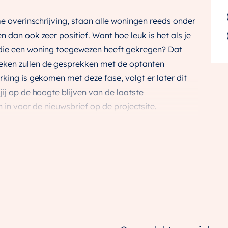
me overinschrijving, staan alle woningen reeds onder
 dan ook zeer positief. Want hoe leuk is het als je
 die een woning toegewezen heeft gekregen? Dat
ken zullen de gesprekken met de optanten
rking is gekomen met deze fase, volgt er later dit
ij op de hoogte blijven van de laatste
an in voor de nieuwsbrief op de projectsite.
oningen waaronder 10 hoekwoningen, 30
en. De woningen hebben een rustige ligging en zijn
ig.
g steeds in ontwikkeling mede dankzij vele betrokken
arvan is het project: ‘de eetbare woonwijk
 prijs in de wacht gesleept heeft. Een publieksjury
t de Innovation in Politics Awards 2021 toegekend