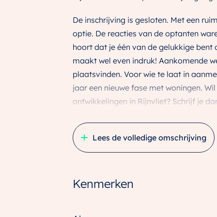
De inschrijving is gesloten. Met een rui
optie. De reacties van de optanten waren
hoort dat je één van de gelukkige bent
maakt wel even indruk! Aankomende we
plaatsvinden. Voor wie te laat in aanme
jaar een nieuwe fase met woningen. Wil j
ontwikkelingen in Rijnvliet? Schrijf je d
Fase 15A/B bestaat uit 42 nieuwbouww
Lees de volledige omschrijving
tussenwoningen en 2 vrijstaande woning
bovendien zeer compleet en energiezuin
Rijnvliet blijft enorm populair en is no
Kenmerken
bewoners. En aansprekend voorbeeld da
Rijnvliet’ dat onlangs een internationale
van ruim duizend Europese burgers heef