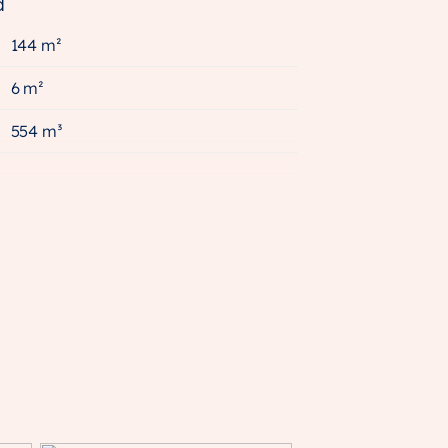
d
144 m²
6 m²
554 m³
A++
Volledig geisoleerd