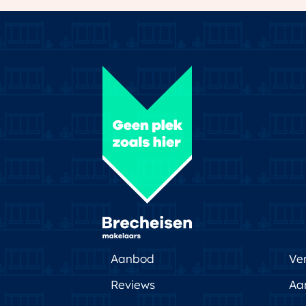
‘dorps’ karakter.Alle faciliteiten en voorz
kun je geweldig recreëren en sporten, 
Metaal Kathedraal. Je hebt hier veel te
jou past. Dat is leven in vrijheid.
Aanbod
Ve
Reviews
Aa