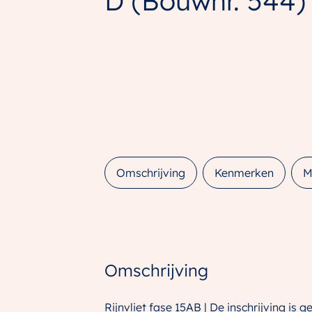
D
(Bouwnr. 544)
Omschrijving
Kenmerken
M
Omschrijving
Rijnvliet fase 15AB | De inschrijving is g