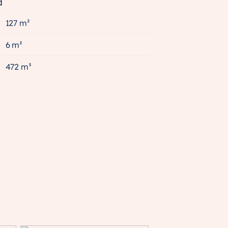
d
127 m²
6 m²
472 m³
A+++
Volledig geisoleerd