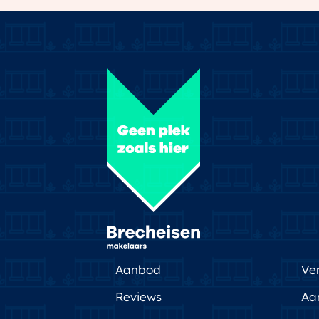
‘dorps’ karakter.Alle faciliteiten en voorz
kun je geweldig recreëren en sporten, 
Metaal Kathedraal. Je hebt hier veel te
jou past. Dat is leven in vrijheid.
Aanbod
Ve
Reviews
Aa