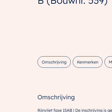
B
(Bouwnr. 539)
Omschrijving
Kenmerken
M
Omschrijving
Rijnvliet fase 15AB | De inschrijving is g