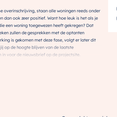
me overinschrijving, staan alle woningen reeds onder
 dan ook zeer positief. Want hoe leuk is het als je
 die een woning toegewezen heeft gekregen? Dat
ken zullen de gesprekken met de optanten
rking is gekomen met deze fase, volgt er later dit
ij op de hoogte blijven van de laatste
an in voor de nieuwsbrief op de projectsite.
oningen waaronder 10 hoekwoningen, 30
en. De woningen hebben een rustige ligging en zijn
ig.
g steeds in ontwikkeling mede dankzij vele betrokken
arvan is het project: ‘de eetbare woonwijk
 prijs in de wacht gesleept heeft. Een publieksjury
t de Innovation in Politics Awards 2021 toegekend