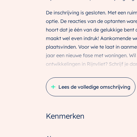
De inschrijving is gesloten. Met een rui
optie. De reacties van de optanten waren
hoort dat je één van de gelukkige bent
maakt wel even indruk! Aankomende we
plaatsvinden. Voor wie te laat in aanme
jaar een nieuwe fase met woningen. Wil j
ontwikkelingen in Rijnvliet? Schrijf je d
Fase 15A/B bestaat uit 42 nieuwbouww
Lees de volledige omschrijving
tussenwoningen en 2 vrijstaande woning
bovendien zeer compleet en energiezuin
Rijnvliet blijft enorm populair en is no
Kenmerken
bewoners. En aansprekend voorbeeld da
Rijnvliet’ dat onlangs een internationale
van ruim duizend Europese burgers heef