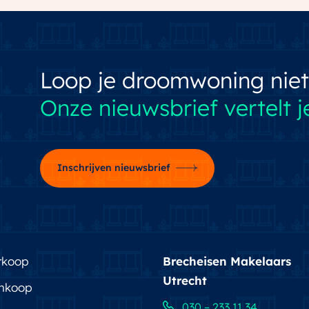
ieningen zijn ook vlak bij huis te vinden. In Rijnvliet
shoppen, en van een cappuccino genieten in de
 kiezen. Zoals een woning en een omgeving die bij
Loop je droomwoning niet
Onze nieuwsbrief vertelt je
Inschrijven nieuwsbrief
rkoop
Brecheisen Makelaars
Utrecht
nkoop
030 – 233 11 34