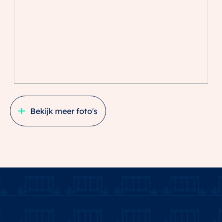
staat. Je profiteert hier dus van de persoonlijke en
sociale voordelen van een ‘dorps’ karakter.Alle
faciliteiten en voorzieningen zijn ook vlak bij huis te
vinden. In Rijnvliet kun je geweldig recreëren en
sporten, shoppen, en van een cappuccino genieten in
de Metaal Kathedraal. Je hebt hier veel te kiezen.
Zoals een woning en een omgeving die bij jou past.
Dat is leven in vrijheid.
Bekijk meer foto's