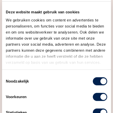
Badkamervoorzieningen
Douche, toilet, wastafel
we trots op mogen zijn!
Aantal woonlagen
3
Deze website maakt gebruik van cookies
Locatie
We gebruiken cookies om content en advertenties te
Voorzieningen
Mechanische ventilatie, tv
Westelijk van Utrecht ligt een unieke wijk waar je
kabel, zonnepanelen
personaliseren, om functies voor social media te bieden
perfect kunt wonen, werken, ondernemen en
en om ons websiteverkeer te analyseren. Ook delen we
recreëren. Dichtbij de stad wonen in een ruime woning
informatie over uw gebruik van onze site met onze
Energie
in een groene en waterrijke omgeving. Je vindt in
partners voor social media, adverteren en analyse. Deze
Energielabel
A+++
Rijnvliet, hét Nieuwe Tuindorp, eigenlijk alles wat je
partners kunnen deze gegevens combineren met andere
informatie die u aan ze heeft verstrekt of die ze hebben
nodig hebt zoals een Kindcentrum, een groot
Isolatie
Volledig geisoleerd
verzameld op basis van uw gebruik van hun services.
sportpark met voetbal- en hockeyvelden, (overdekte)
Verwarming
Stadsverwarming
tennisbanen, een rugbyclub en een manege. Heel
Toestemmingsselectie
uitnodigend is de grote Strijkviertelplas met een fijn
Warm water
Stadsverwarming
Noodzakelijk
zwemstrand. In de nabijheid zijn ook het groene,
uitgestrekte Máximapark, een ziekenhuis en uiteraard
Kadastrale gegevens
Voorkeuren
complete winkel- en leisure centra aanwezig. Echt
Perceelnaam
Utrecht
bijzonder is de ‘Metaal Kathedraal’, een culturele
Statistieken