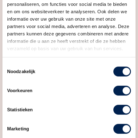
Veelgestelde vragen
personaliseren, om functies voor social media te bieden
en om ons websiteverkeer te analyseren. Ook delen we
Hoe lang duurt het voordat de eerste
informatie over uw gebruik van onze site met onze
bezichtigingen komen?
partners voor social media, adverteren en analyse. Deze
Vaak merk je in de eerste week of twee of mensen
partners kunnen deze gegevens combineren met andere
informatie die u aan ze heeft verstrekt of die ze hebben
“aanhaken”. Dat zegt veel over je start.
verzameld op basis van uw gebruik van hun services.
Wat als mijn huis langer te koop staat dan
Toestemmingsselectie
gemiddeld?
Noodzakelijk
Dan is het tijd voor een eerlijke check: klopt de
prijs, het verhaal en de verwachting die je wekt?
Voorkeuren
Vaak kun je met een paar gerichte stappen weer
beweging krijgen.
Statistieken
Is een lagere vraagprijs altijd sneller?
Marketing
Niet altijd. Het gaat om de match tussen prijs en