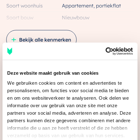
Soort woonhuis
Appartement, portiekflat
– Separaat toilet
Soort bouw
Nieuwbouw
Het plan
Bouwjaar
2025
Het bestaande gebouw maakt plaats voor een solide
en eenduidig appartementencomplex. Met 88
Bekijk alle kenmerken
Ligging
In centrum
comfortabele en betaalbare studio’s en
appartementen biedt Knik niet alleen een thuis, maar
Oppervlakten en inhoud
een statement van comfort en kwaliteit in het hart van
Wonen
51 m²
Deze website maakt gebruik van cookies
Houten.
Media
Gebouwgebonden Buitenruimte
5 m²
We gebruiken cookies om content en advertenties te
De omgeving
personaliseren, om functies voor social media te bieden
Inhoud
148 m³
Op korte afstand van de locatie liggen veel
en om ons websiteverkeer te analyseren. Ook delen we
informatie over uw gebruik van onze site met onze
belangrijke voorzieningen. Het centrum van Houten,
Indeling
partners voor social media, adverteren en analyse. Deze
met zijn rijke geschiedenis en bruisende handelsgeest,
partners kunnen deze gegevens combineren met andere
ligt binnen handbereik en nodigt uit tot ontdekking.
Aantal kamers
3 kamers (2 slaapkamers)
informatie die u aan ze heeft verstrekt of die ze hebben
Een perfecte uitvalsbasis voor zowel de actieve
Aantal badkamers
1 badkamer
verzameld op basis van uw gebruik van hun services.