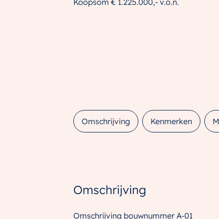
Koopsom
€ 1.225.000,-
v.o.n.
Omschrijving
Kenmerken
M
Omschrijving
Omschrijving bouwnummer A-01