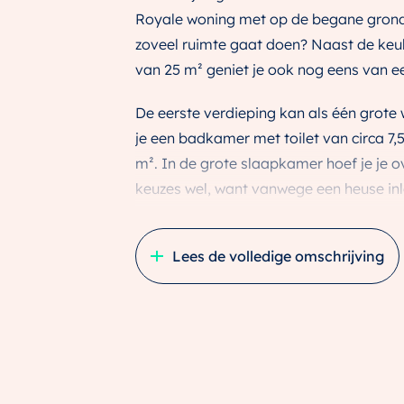
Royale woning met op de begane grond e
zoveel ruimte gaat doen? Naast de keu
van 25 m² geniet je ook nog eens van e
De eerste verdieping kan als één grote
je een badkamer met toilet van circa 7,
m². In de grote slaapkamer hoef je je 
keuzes wel, want vanwege een heuse inlo
extra tijd nodig om een geschikt setje 
bovenste verdieping vind je nog eens tw
Lees de volledige omschrijving
berging én een apart toilet. Optioneel 
Costa stadswoningen | Cartesius Utrech
In het levendige hart van Utrecht ontst
wetenschappelijke theorie van de Blue
ingrediënten voor een langer gezond en 