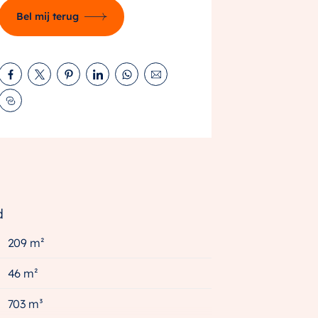
Bel mij terug
d
209 m²
46 m²
703 m³