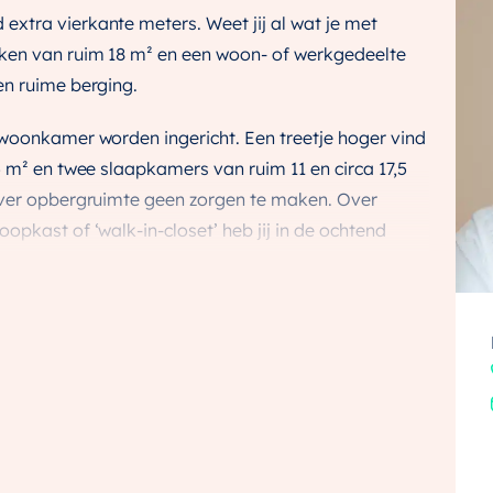
xtra vierkante meters. Weet jij al wat je met
ken van ruim 18 m² en een woon- of werkgedeelte
en ruime berging.
 woonkamer worden ingericht. Een treetje hoger vind
5 m² en twee slaapkamers van ruim 11 en circa 17,5
over opbergruimte geen zorgen te maken. Over
opkast of ‘walk-in-closet’ heb jij in de ochtend
te vinden tussen zoveel mogelijkheden. Op de
ee slaapkamers van circa 17,5 en bijna 18 m², een
is hier ook een tweede badkamer te realiseren.
t
aat een nieuwe wereld, geïnspireerd op de
 Zones. Een duurzame en groene stadsoase met alle
gelukkig leven.