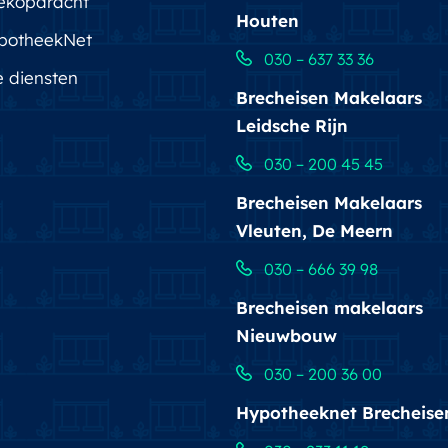
ekopdracht
Houten
potheekNet
030 – 637 33 36
e diensten
Brecheisen Makelaars
Leidsche Rijn
030 – 200 45 45
Brecheisen Makelaars
Vleuten, De Meern
030 – 666 39 98
Brecheisen makelaars
Nieuwbouw
030 – 200 36 00
Hypotheeknet Brecheise