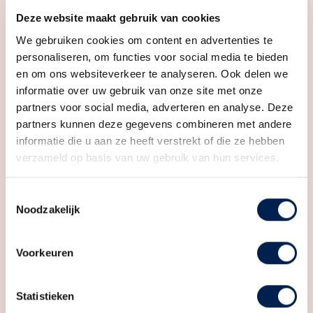
tussenwoning
Deze website maakt gebruik van cookies
willen zetten in hun wooncarrière.
Soort bouw
Nieuwbouw
Deze prachtige ontwikkeling biedt een harmonieuze
We gebruiken cookies om content en advertenties te
Ligging
Aan rustige weg, in woonwijk
personaliseren, om functies voor social media te bieden
mix van traditie en gemak, waardoor bewoners
en om ons websiteverkeer te analyseren. Ook delen we
kunnen genieten van een comfortabel leven in de
Bekijk alle kenmerken
informatie over uw gebruik van onze site met onze
Oppervlakten en inhoud
nabijheid van winkels en restaurants. Pak deze kans
partners voor social media, adverteren en analyse. Deze
om uw ideale thuis te vinden en geniet van het beste
Wonen
102 m²
partners kunnen deze gegevens combineren met andere
wat het Oude Dorp te bieden heeft.
informatie die u aan ze heeft verstrekt of die ze hebben
Inhoud
325 m³
verzameld op basis van uw gebruik van hun services.
DUURZAAM EN COMFORTABEL WONEN
Media
Indeling
Welkom in de toekomst van duurzaam en
Toestemmingsselectie
comfortabel wonen! Ontdek onze acht prachtige
Noodzakelijk
Aantal kamers
4 kamers (3 slaapkamers)
woningen, verdeeld over twee blokjes van 5 en 3, waar
Aantal badkamers
1 badkamer
elk detail is ontworpen met uw welzijn in gedachten.
Voorkeuren
Badkamervoorzieningen
Douche, toilet,
Met het hoogste A++++ energielabel geniet u van
wasmachineaansluiting,
minimale energiekosten, uw eigen parkeerplaats en
wastafel
Statistieken
ruime berging. Ontspan in de zonnige buitenruimte,