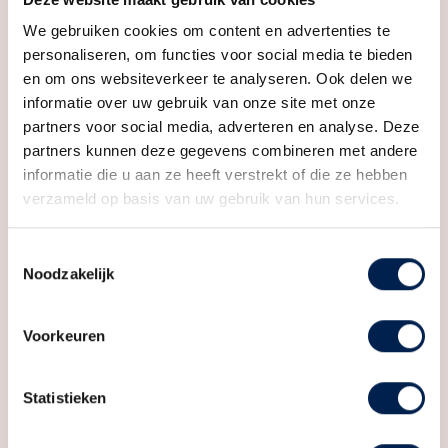
ruime appartementen of penthouses met drie
We gebruiken cookies om content en advertenties te
slaapkamers, perfect voor wie op zoek is naar veel
personaliseren, om functies voor social media te bieden
leefruimte dichtbij de stad. Inschrijven kan via de
en om ons websiteverkeer te analyseren. Ook delen we
informatie over uw gebruik van onze site met onze
projectwebsite. (bellevue-utrecht.nl)
partners voor social media, adverteren en analyse. Deze
partners kunnen deze gegevens combineren met andere
—
informatie die u aan ze heeft verstrekt of die ze hebben
verzameld op basis van uw gebruik van hun services.
Bellevue is speciaal ontworpen om doorstromers én
starters een fijn nieuw thuis te geven. Door de mix van
Kenmerken
Toestemmingsselectie
jong en ouder, samenwonenden en alleenstaanden
Noodzakelijk
ontstaat een heel fijne dynamiek. Heb jij nog nooit een
huis gekocht en wil je graag een stap maken op de
Algemeen
Voorkeuren
woningmarkt? Dan is type Petite jouw kans! Bellevue
Aangeboden sinds
6+ maanden
fase 2 heeft maar liefst 31 appartementen van dit
Status
Verkocht
Statistieken
type. De appartementen liggen op de tweede t/m
vijfde verdieping van het Klifgebouw. De circa 45 tot
Soort woonhuis
Appartement, portiekflat