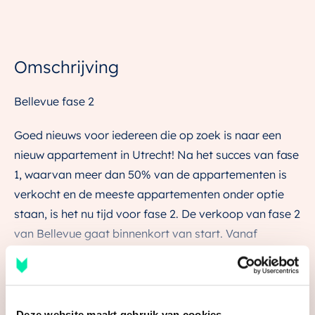
Omschrijving
Bellevue fase 2
Goed nieuws voor iedereen die op zoek is naar een
nieuw appartement in Utrecht! Na het succes van fase
1, waarvan meer dan 50% van de appartementen is
verkocht en de meeste appartementen onder optie
staan, is het nu tijd voor fase 2. De verkoop van fase 2
van Bellevue gaat binnenkort van start. Vanaf
maandag 14 april 15.00 uur is de verkoop van start
gegaan voor 74 appartementen aan de linkerzijde van
het Klifgebouw. Deze appartementen variëren van
Lees de volledige omschrijving
gezellige studio’s en onze charmante ‘Petites’, tot
Deze website maakt gebruik van cookies