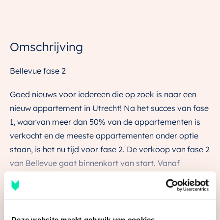
Omschrijving
Bellevue fase 2
Goed nieuws voor iedereen die op zoek is naar een
nieuw appartement in Utrecht! Na het succes van fase
1, waarvan meer dan 50% van de appartementen is
verkocht en de meeste appartementen onder optie
staan, is het nu tijd voor fase 2. De verkoop van fase 2
van Bellevue gaat binnenkort van start. Vanaf
maandag 14 april 15.00 uur is de verkoop van start
gegaan voor 74 appartementen aan de linkerzijde van
het Klifgebouw. Deze appartementen variëren van
Lees de volledige omschrijving
gezellige studio’s en onze charmante ‘Petites’, tot
Deze website maakt gebruik van cookies