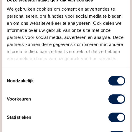
ruime appartementen of penthouses met drie
We gebruiken cookies om content en advertenties te
slaapkamers, perfect voor wie op zoek is naar veel
personaliseren, om functies voor social media te bieden
leefruimte dichtbij de stad. Inschrijven kan via de
en om ons websiteverkeer te analyseren. Ook delen we
informatie over uw gebruik van onze site met onze
projectwebsite. (bellevue-utrecht.nl)
partners voor social media, adverteren en analyse. Deze
partners kunnen deze gegevens combineren met andere
—
informatie die u aan ze heeft verstrekt of die ze hebben
verzameld op basis van uw gebruik van hun services.
Bellevue is speciaal ontworpen om doorstromers én
starters een fijn nieuw thuis te geven. Door de mix van
Kenmerken
Toestemmingsselectie
jong en ouder, samenwonenden en alleenstaanden
Noodzakelijk
ontstaat een heel fijne dynamiek. Heb jij nog nooit een
huis gekocht en wil je graag een stap maken op de
Algemeen
Voorkeuren
woningmarkt? Dan is type Petite jouw kans! Bellevue
Aangeboden sinds
6+ maanden
fase 2 heeft maar liefst 31 appartementen van dit
Status
Verkocht
Statistieken
type. De appartementen liggen op de tweede t/m
vijfde verdieping van het Klifgebouw. De circa 45 tot
Soort woonhuis
Appartement, portiekflat