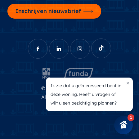
Inschrijven nieuwsbrief
×
Ik zie dat u geïnteresseerd bent in
© Brecheisen Makelaars
deze woning. Heeft u vragen of
Algemene voorwaarden
wilt u een bezichtiging plannen?
Privacyverklaring
1