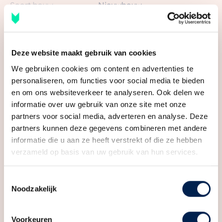
Soort bouw
Nieuwbouw
Het plan
Bouwjaar
2025
Het bestaande gebouw maakt plaats voor een solide
en eenduidig appartementencomplex. Met 88
Bekijk alle kenmerken
Ligging
In centrum
comfortabele en betaalbare studio’s en
Deze website maakt gebruik van cookies
appartementen biedt Knik niet alleen een thuis, maar
We gebruiken cookies om content en advertenties te
Oppervlakten en inhoud
een statement van comfort en kwaliteit in het hart van
personaliseren, om functies voor social media te bieden
Wonen
31 m²
en om ons websiteverkeer te analyseren. Ook delen we
Houten.
Media
informatie over uw gebruik van onze site met onze
Gebouwgebonden Buitenruimte
3 m²
partners voor social media, adverteren en analyse. Deze
De omgeving
Inhoud
90 m³
partners kunnen deze gegevens combineren met andere
Op korte afstand van de locatie liggen veel
informatie die u aan ze heeft verstrekt of die ze hebben
belangrijke voorzieningen. Het centrum van Houten,
verzameld op basis van uw gebruik van hun services.
Indeling
met zijn rijke geschiedenis en bruisende handelsgeest,
ligt binnen handbereik en nodigt uit tot ontdekking.
Aantal kamers
1 kamer
Toestemmingsselectie
Een perfecte uitvalsbasis voor zowel de actieve
Noodzakelijk
Aantal badkamers
1 badkamer
stedeling als de rustzoekende thuiswerker. Moderne
Badkamervoorzieningen
Inloopdouche, wastafel
gemakken en een hoogwaardige leefomgeving.
Voorkeuren