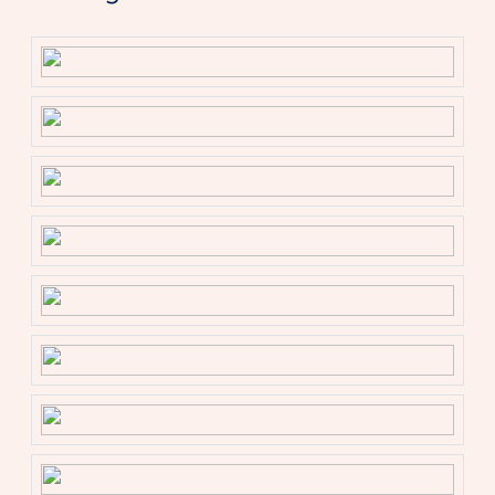
ten volste te ervaren.
EEN RONDLEIDING DOOR JOUW NIEUWE PLEK:
Neem contact met ons op, wij laten je deze sfeervolle
en charmante woning graag van binnen en buiten zien!
Bijzonderheden
– Bouwjaar 1936;
– Woonoppervlakte 94 m² (inclusief 6 m2
zolderverdieping, deze is formeel ingemeten als
overige inpandige ruimte);
– Perceel van 180 m2 eigen grond;
– Luxe keuken uit 2021;
– Verwarming en warm water door middel van c.v.-
ketel uit 2020;
– Woning recent grotendeels voorzien van kunststof
kozijnen met HR++ beglazing;