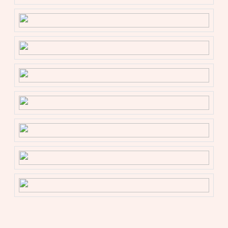
– Zeer diepe, zonnige achtertuin, fraai aangelegd;
– Buitenkeuken;
– Grote vrijstaande stenen berging met sfeervolle
terrasoverkapping;
– Vrij parkeren aan de voorzijde;
– Energielabel D;
– Oplevering in overleg.
De koopovereenkomst wordt gesloten op basis van
een NVM koopakte, waarin extra clausules worden
opgenomen onder andere (indien van toepassing)
inzake: ouderdomsclausule, asbestclausule, de
Meetinstructie, het Energielabel, nutsbedrijven en
voorbehoud financiering. De tekst van de NVM
koopakte, alsmede de extra clausules, is op verzoek
beschikbaar.