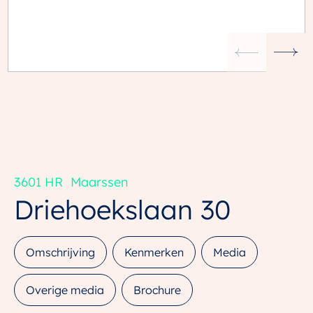
3601 HR
Maarssen
Driehoekslaan
30
Omschrijving
Kenmerken
Media
Overige media
Brochure