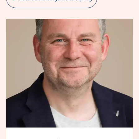
woonhuis dan ook jullie droomwens? In een huis met
een ruime woonkamer en grote, moderne
woonkeuken? Waar naar huis komen thuiskomen is!
Met een ruim 20 meter diepe zonnige tuin met
buitenkeuken, grote berging en terrasoverkapping?
Kom dan snel kijken bij deze charmante en zeer goed
onderhouden woning aan de Driehoekslaan 30 te
Maarssen.
Hier vind je een combinatie van rust en ruimte, natuur
en allerhande voorzieningen en daarmee een unieke
woonbeleving.
5X GEEN PLEK ZOALS HIER
– Goed onderhouden tussenwoning met grote
woonkeuken
– Moderne keuken