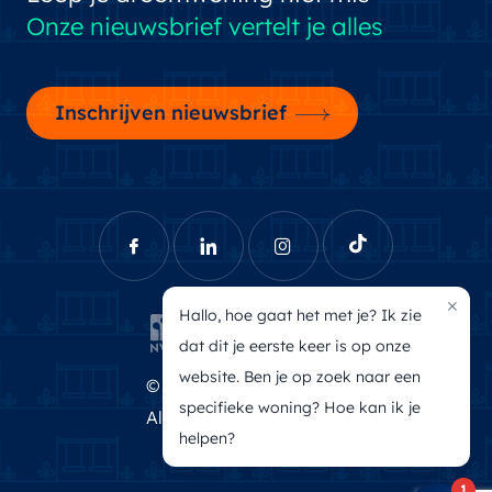
Onze nieuwsbrief vertelt je alles
Inschrijven nieuwsbrief
×
Hallo, hoe gaat het met je? Ik zie
dat dit je eerste keer is op onze
website. Ben je op zoek naar een
© Brecheisen Makelaars
specifieke woning? Hoe kan ik je
Algemene voorwaarden
helpen?
Privacyverklaring
1