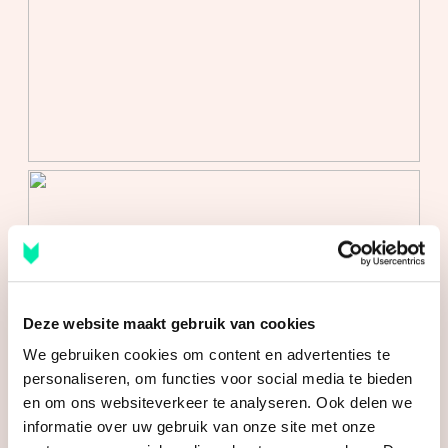
ouderdomsclausule, latere juridische levering, de
Perceel
63 m²
Meetinstructie, het Energielabel en nutsbedrijven. De
Inhoud
318 m³
tekst van de NVM koopakte, alsmede de extra
clausules, is op verzoek beschikbaar.
Indeling
Deze aanmelding en de verkoopbrochure zijn met de
Aantal kamers
3 kamers (2 slaapkamers)
grootste zorgvuldigheid samengesteld. Aan eventuele
Aantal badkamers
1 badkamer
onjuistheden kunnen geen rechten worden ontleend.
Badkamervoorzieningen
Douche, wastafel
Prijswijzigingen en/of drukfouten voorbehouden.
Aantal woonlagen
3
Voorzieningen
Mechanische ventilatie,
Deze website maakt gebruik van cookies
zonnepanelen
We gebruiken cookies om content en advertenties te
personaliseren, om functies voor social media te bieden
Energie
en om ons websiteverkeer te analyseren. Ook delen we
informatie over uw gebruik van onze site met onze
Energielabel
A+++