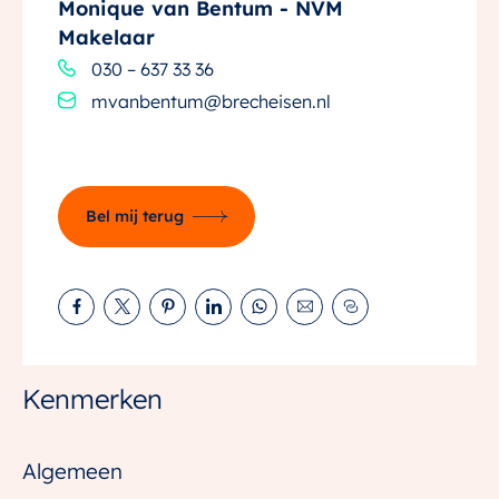
Monique van Bentum - NVM
Indeling:
Makelaar
Entree, hal, trapopgang luxe ingerichte toiletruimte
030 – 637 33 36
met wandcloset en fonteintje, woonkamer met open
mvanbentum@brecheisen.nl
keuken waar de aansluitingen reeds gerealiseerd zijn.
Er is geen keukenopstelling.
Eerste verdieping:
Bel mij terug
Overloop, 2 slaapkamers, luxe uitgevoerde badkamer
met inloopdouche, toilet en badkamermeubel met 2
waskommen.
Tweede verdieping:
Riante zolderverdieping met dakraam en
Kenmerken
mogelijkheid voor het realiseren van een extra
slaapkamer. Hier bevindt zich ook de warmtepomp en
Algemeen
de aansluitingen voor de was apparatuur.