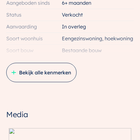
Aangeboden sinds
6+ maanden
Nieuwsgierig geworden naar deze hofwoning? Neem
Status
Verkocht
dan met ons contact op dan laten wij je deze woning
graag van binnen zien!
Aanvaarding
In overleg
Soort woonhuis
Eengezinswoning, hoekwoning
Notariskeuze aan verkoper.
Soort bouw
Bestaande bouw
Interesse in dit huis? Schakel direct jouw eigen NVM-
Bouwjaar
2025
aankoopmakelaar in.
Een NVM-aankoopmakelaar komt op voor jouw
Bekijk alle kenmerken
Soort dak
Pannen
belang en bespaart je tijd, geld en zorgen.
Ligging
In centrum, in woonwijk
Adressen van collega NVM-aankoopmakelaars vind
je op Funda.
Oppervlakten en inhoud
Media
De koopovereenkomst wordt gesloten op basis van
Wonen
72 m²
een NVM koopakte, waarin, indien van toepassing,
Overige inpandige ruimte
1 m²
extra clausules kunnen worden opgenomen onder
Externe bergruimte
5 m²
andere inzake: zelf nooit bewoond,