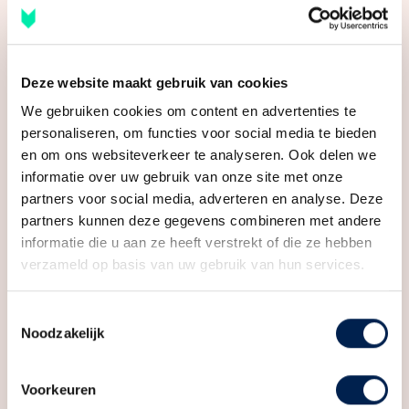
Externe bergruimte
4 m²
Tevens behoort er nog een externe berging tot het
Inhoud
230 m³
appartement.
Deze website maakt gebruik van cookies
Bijzonderheden:
Indeling
We gebruiken cookies om content en advertenties te
– Externe berging;
personaliseren, om functies voor social media te bieden
Aantal kamers
3 kamers (2 slaapkamers)
– Energielabel B;
en om ons websiteverkeer te analyseren. Ook delen we
Aantal badkamers
1 badkamer
– Top locatie in de binnenstad van Utrecht;
informatie over uw gebruik van onze site met onze
partners voor social media, adverteren en analyse. Deze
– Ruim appartement met eigen buitenruimte;
Badkamervoorzieningen
Douche, wastafel
partners kunnen deze gegevens combineren met andere
– Erfpachtcanon t/m 2039 á € 11,34 per maand;
Aantal woonlagen
1
informatie die u aan ze heeft verstrekt of die ze hebben
– Servicekosten van € 167,- per maand.
verzameld op basis van uw gebruik van hun services.
Voorzieningen
Mechanische ventilatie
EEN RONDLEIDING DOOR JOUW NIEUWE PLEK:
Toestemmingsselectie
Energie
Noodzakelijk
Neem contact met ons op, wij laten jou dit bijzondere
Energielabel
B
ruime en uiterst fijne appartement graag van binnen
Voorkeuren
zien!
Isolatie
Dakisolatie, dubbel glas,