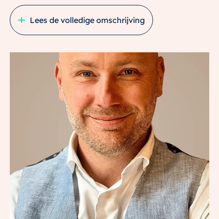
– Riante woonkamer;
Lees de volledige omschrijving
– Met 5 minuten sta je op Vredenburg, zit je in een de
bus of in de trein;
– Fantastische lichtinval.
Welkom op de Pastoor van Nuenenstraat 14, een ruim
3-kamer appartement op de tweede verdieping van
een goed onderhouden appartementencomplex. In
het bruisende centrum van Utrecht, op een rustige
locatie vlak bij de singel, ligt dit sfeervolle
appartement. De ideale woonplek met tal van
voorzieningen binnen handbereik. Op slechts 400
meter hemelsbreed van NS-station Utrecht Centraal
en Hoog Catharijne, geniet je van uitstekende
bereikbaarheid. Daarnaast ligt het zonnige Park
Paardenveld op loopafstand, net als diverse gezellige