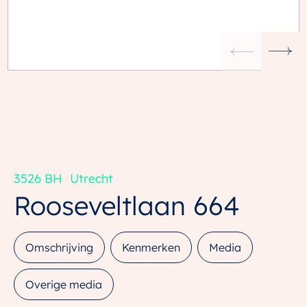
3526 BH
Utrecht
Rooseveltlaan
664
Omschrijving
Kenmerken
Media
Overige media