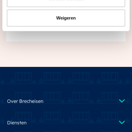
Weigeren
Zettershof gaat binnenkort in verkoop!
Over Brecheisen
Diensten