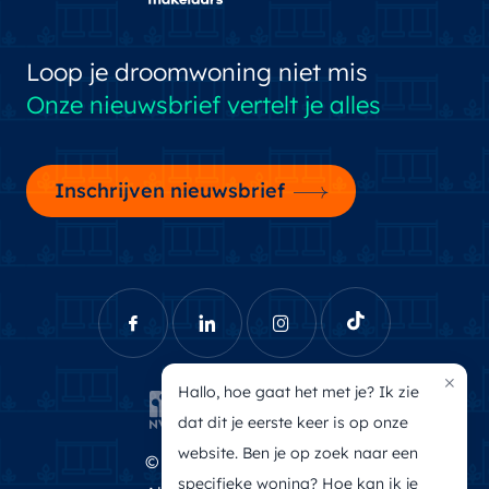
Loop je droomwoning niet mis
Onze nieuwsbrief vertelt je alles
Inschrijven nieuwsbrief
×
Hallo, hoe gaat het met je? Ik zie
dat dit je eerste keer is op onze
website. Ben je op zoek naar een
© Brecheisen Makelaars
specifieke woning? Hoe kan ik je