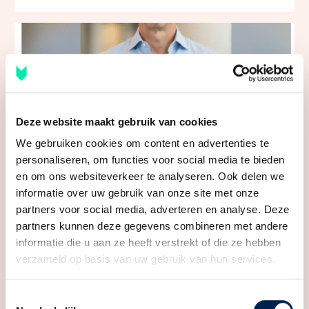
Deze website maakt gebruik van cookies
We gebruiken cookies om content en advertenties te
personaliseren, om functies voor social media te bieden
Vraagprijs te hoog, zo kan het je geld
en om ons websiteverkeer te analyseren. Ook delen we
kosten! #huizenmarkt #utrecht
informatie over uw gebruik van onze site met onze
partners voor social media, adverteren en analyse. Deze
partners kunnen deze gegevens combineren met andere
informatie die u aan ze heeft verstrekt of die ze hebben
verzameld op basis van uw gebruik van hun services.
Toestemmingsselectie