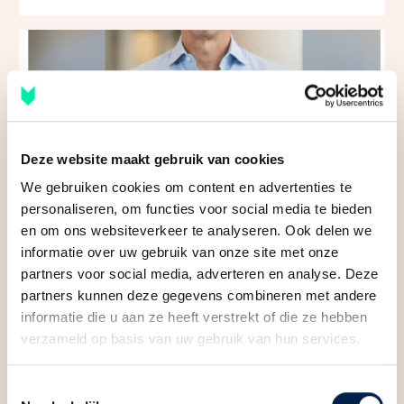
Deze website maakt gebruik van cookies
We gebruiken cookies om content en advertenties te
personaliseren, om functies voor social media te bieden
Vraagprijs te hoog, zo kan het je geld
en om ons websiteverkeer te analyseren. Ook delen we
kosten! #huizenmarkt #utrecht
informatie over uw gebruik van onze site met onze
partners voor social media, adverteren en analyse. Deze
partners kunnen deze gegevens combineren met andere
informatie die u aan ze heeft verstrekt of die ze hebben
verzameld op basis van uw gebruik van hun services.
Toestemmingsselectie