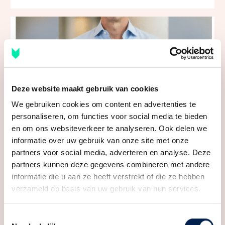
Deze website maakt gebruik van cookies
We gebruiken cookies om content en advertenties te
personaliseren, om functies voor social media te bieden
Vraagprijs te hoog, zo kan het je geld
en om ons websiteverkeer te analyseren. Ook delen we
kosten! #huizenmarkt #utrecht
informatie over uw gebruik van onze site met onze
partners voor social media, adverteren en analyse. Deze
partners kunnen deze gegevens combineren met andere
informatie die u aan ze heeft verstrekt of die ze hebben
verzameld op basis van uw gebruik van hun services.
Toestemmingsselectie