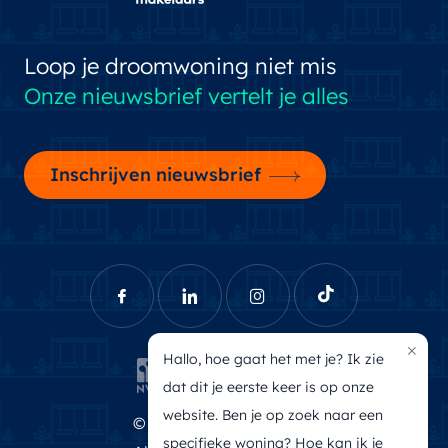
Loop je droomwoning niet mis
Onze nieuwsbrief vertelt je alles
Inschrijven nieuwsbrief
×
Hallo, hoe gaat het met je? Ik zie
dat dit je eerste keer is op onze
website. Ben je op zoek naar een
© Brecheisen Makelaars
specifieke woning? Hoe kan ik je