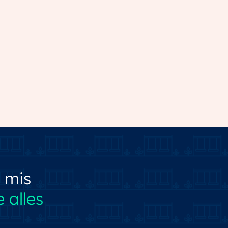
 mis
 alles