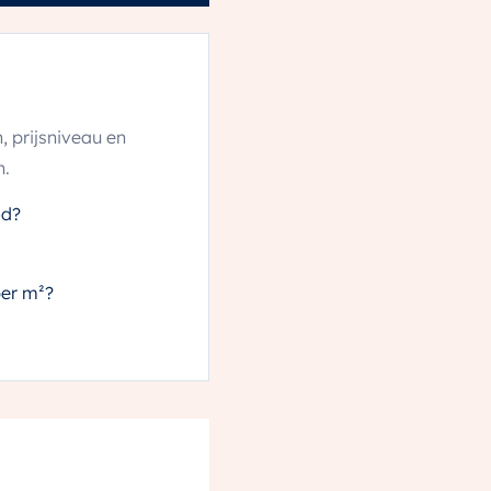
 prijsniveau en
n.
od?
per m²?