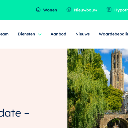
Wonen
Nieuwbouw
Hypot
team
Diensten
Aanbod
Nieuws
Waardebepali
date –