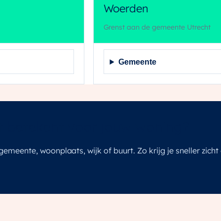
Woerden
Grenst aan de gemeente Utrecht
Gemeente
it betekent voor jouw woning?
emeente, woonplaats, wijk of buurt. Zo krijg je sneller zicht 