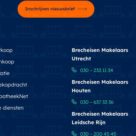
Inschrijven nieuwsbrief
rkoop
Brecheisen Makelaars
Utrecht
nkoop
030 – 233 11 34
atie
Brecheisen Makelaars
ekopdracht
Houten
potheekNet
030 – 637 33 36
e diensten
Brecheisen Makelaars
Leidsche Rijn
030 – 200 45 45