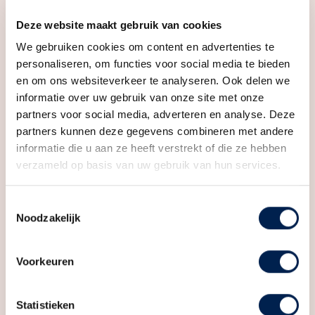
– Aankoopmakelaar: € 4.950
Deze website maakt gebruik van cookies
We gebruiken cookies om content en advertenties te
– Bouwtechnische keuring € 450
personaliseren, om functies voor social media te bieden
en om ons websiteverkeer te analyseren. Ook delen we
– Bankgarantie: € 300
informatie over uw gebruik van onze site met onze
partners voor social media, adverteren en analyse. Deze
partners kunnen deze gegevens combineren met andere
In totaal kom je dan uit op ongeveer € 18.550 aan
informatie die u aan ze heeft verstrekt of die ze hebben
kosten koper. Dit bedrag komt bovenop de
verzameld op basis van uw gebruik van hun services.
aankoopprijs van de woning.
Toestemmingsselectie
Noodzakelijk
Waarom zijn kosten
Voorkeuren
koper belangrijk?
Statistieken