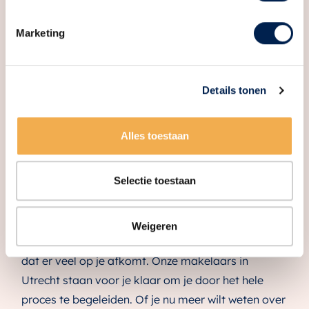
Het is essentieel om bij het kopen van een huis
rekening te houden met de kosten koper. Deze
Marketing
kosten kunnen namelijk een flink bedrag vormen
dat je zelf moet betalen en niet meegefinancierd
kan worden in je hypotheek. Zorg dus dat je
Details tonen
voldoende eigen geld hebt om deze kosten te
dekken.
Alles toestaan
Selectie toestaan
Hulp nodig?
Weigeren
Verhuizen is een spannende tijd, en wij begrijpen
dat er veel op je afkomt. Onze makelaars in
Utrecht staan voor je klaar om je door het hele
proces te begeleiden. Of je nu meer wilt weten over